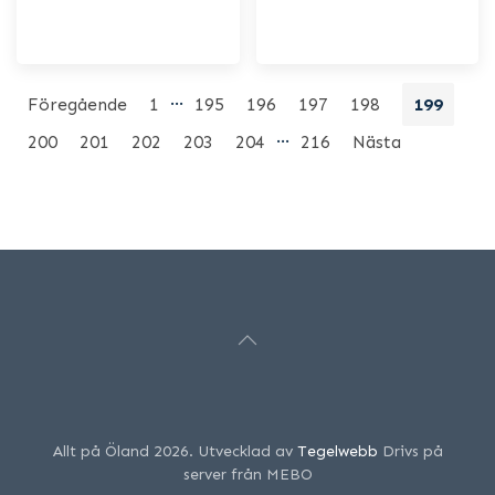
…
Föregående
1
195
196
197
198
199
…
200
201
202
203
204
216
Nästa
Allt på Öland 2026. Utvecklad av
Tegelwebb
Drivs på
server från MEBO