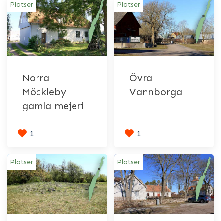
Platser
Platser
Norra
Övra
Möckleby
Vannborga
gamla mejeri
1
1
Platser
Platser