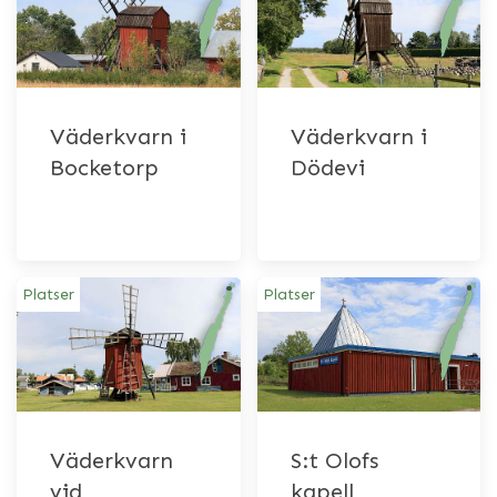
Väderkvarn i
Väderkvarn i
Bocketorp
Dödevi
Platser
Platser
Väderkvarn
S:t Olofs
vid
kapell