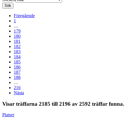
Sök
Föregående
1
…
179
180
181
182
183
184
185
186
187
188
…
216
Nästa
Visar träffarna 2185 till 2196 av 2592 träffar funna.
Platser