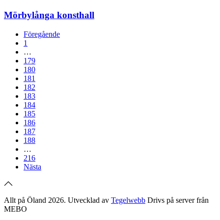
Mörbylånga konsthall
Föregående
1
…
179
180
181
182
183
184
185
186
187
188
…
216
Nästa
Allt på Öland 2026. Utvecklad av
Tegelwebb
Drivs på server från
MEBO