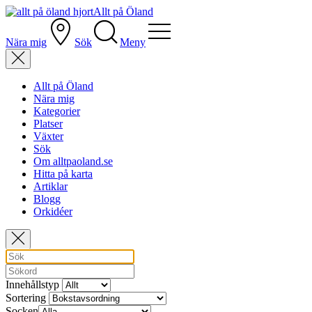
Allt på Öland
Nära mig
Sök
Meny
Allt på Öland
Nära mig
Kategorier
Platser
Växter
Sök
Om alltpaoland.se
Hitta på karta
Artiklar
Blogg
Orkidéer
Innehållstyp
Sortering
Socken