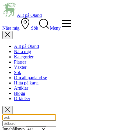
Allt på Öland
Nära mig
Sök
Meny
Allt på Öland
Nära mig
Kategorier
Platser
Växter
Sök
Om alltpaoland.se
Hitta på karta
Artiklar
Blogg
Orkidéer
Innehållstyp