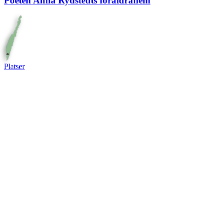
Poeten Anna Rydstedts föräldrahem
Platser