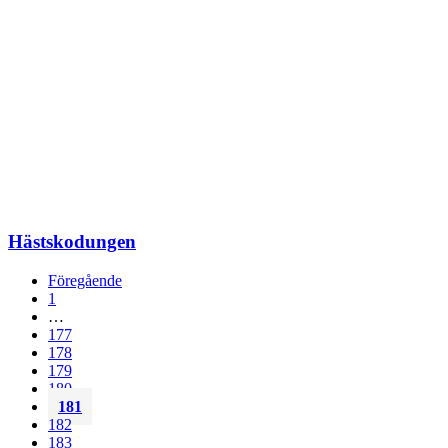
Hästskodungen
Föregående
1
…
177
178
179
180
181
182
183