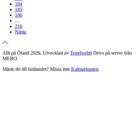
184
185
186
…
216
Nästa
Allt på Öland 2026. Utvecklad av
Tegelwebb
Drivs på server från
MEBO
Måste du till fastlandet? Missa inte
Kalmarkusten
.