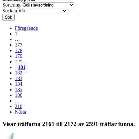
Sortering
Socken
Sök
Föregående
1
…
177
178
179
180
181
182
183
184
185
186
…
216
Nästa
Visar träffarna 2161 till 2172 av 2591 träffar funna.