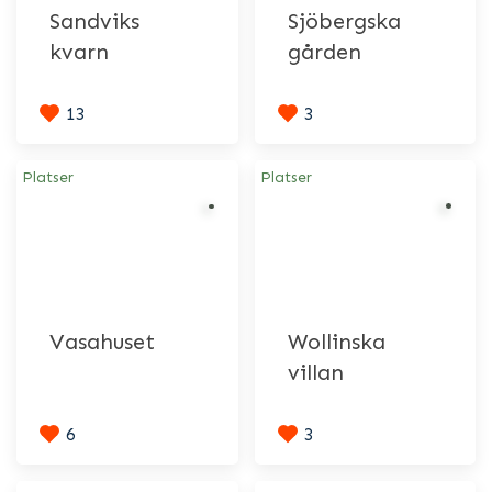
Sandviks
Sjöbergska
kvarn
gården
13
3
Platser
Platser
Vasahuset
Wollinska
villan
6
3