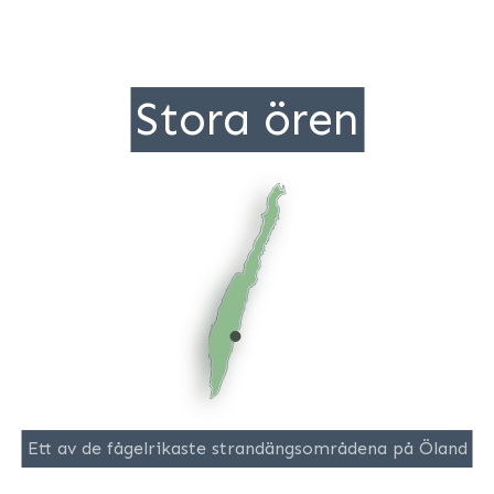
Stora ören
Ett av de fågelrikaste strandängsområdena på Öland