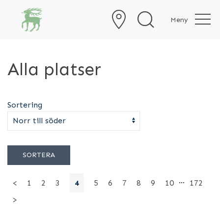
Meny
Alla platser
Sortering
SORTERA
…
<
1
2
3
4
5
6
7
8
9
10
172
>