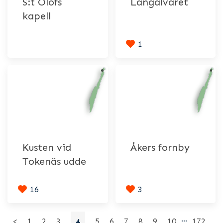
S:t Olofs
Långalvaret
kapell
1
Kusten vid
Åkers fornby
Tokenäs udde
16
3
…
<
1
2
3
4
5
6
7
8
9
10
172