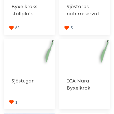
Byxelkroks
Sjöstorps
ställplats
naturreservat
63
5
Sjöstugan
ICA Nära
Byxelkrok
1