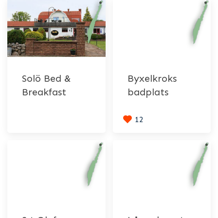
Solö Bed &
Byxelkroks
Breakfast
badplats
12