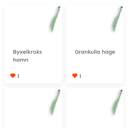
Byxelkroks
Grankulla hage
hamn
1
1