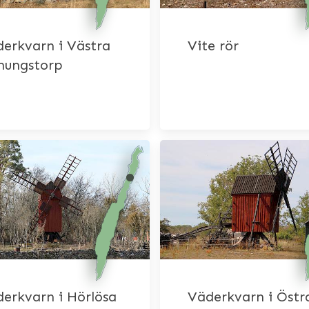
erkvarn i Västra
Vite rör
nungstorp
erkvarn i Hörlösa
Väderkvarn i Östr