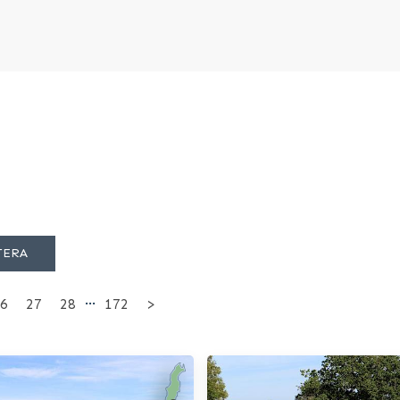
TERA
…
6
27
28
172
>