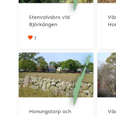
Stenvalvsbro vid
Väd
Björkängen
Ho
1
Honungstorp och
Väd