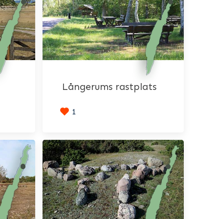
Långerums rastplats
1