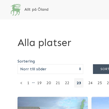
Allt på Öland
Alla platser
Sortering
SOR
…
<
1
19
20
21
22
23
24
25
2