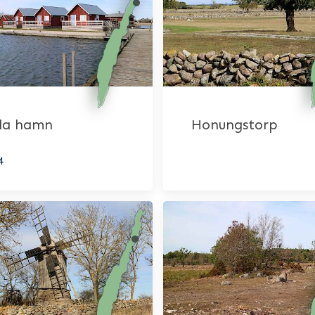
la hamn
Honungstorp
4