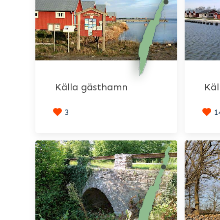
Källa gästhamn
Käl
3
1