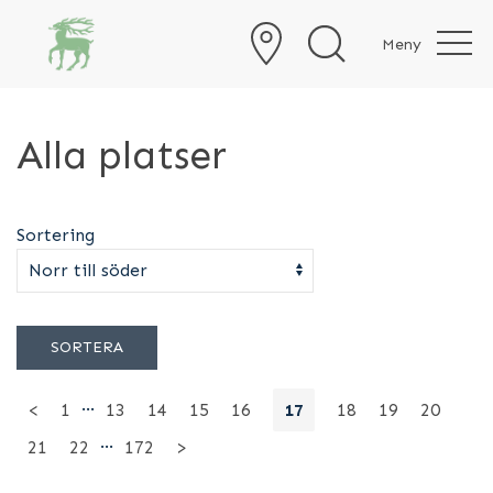
Meny
Alla platser
Sortering
SORTERA
…
<
1
13
14
15
16
17
18
19
20
…
21
22
172
>