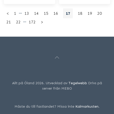
…
<
1
13
14
15
16
17
18
19
20
…
21
22
172
>
Allt på Öland 2026. Utvecklad av
Tegelwebb
Drivs på
server från MEBO
Måste du till fastlandet? Missa inte
Kalmarkusten
.