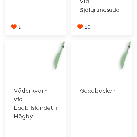
vid
Själgrundsudd
1
10
Väderkvarn
Gaxabacken
vid
Lådbilslandet i
Högby