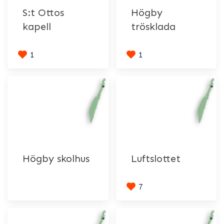
S:t Ottos
Högby
kapell
trösklada
1
1
Högby skolhus
Luftslottet
7