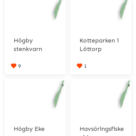
Högby
Kotteparken i
stenkvarn
Löttorp
9
1
Högby Eke
Havsöringsfiske