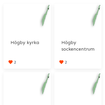
Högby kyrka
Högby
sockencentrum
2
2