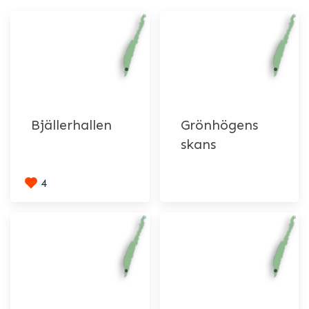
Bjällerhallen
Grönhögens
skans
4