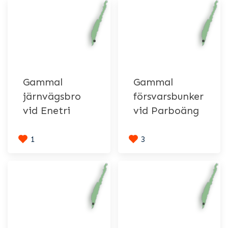
Gammal
Gammal
järnvägsbro
försvarsbunker
vid Enetri
vid Parboäng
1
3