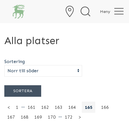
Meny
Alla platser
Sortering
SORTERA
…
<
1
161
162
163
164
165
166
…
167
168
169
170
172
>