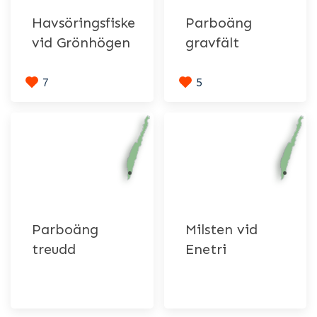
Havsöringsfiske
Parboäng
vid Grönhögen
gravfält
7
5
Parboäng
Milsten vid
treudd
Enetri