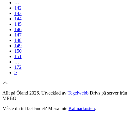
…
142
143
144
145
146
147
148
149
150
151
…
172
>
Allt på Öland 2026. Utvecklad av
Tegelwebb
Drivs på server från
MEBO
Måste du till fastlandet? Missa inte
Kalmarkusten
.