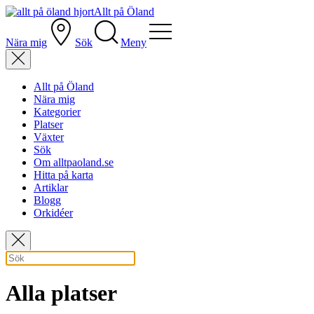
Allt på Öland
Nära mig
Sök
Meny
Allt på Öland
Nära mig
Kategorier
Platser
Växter
Sök
Om alltpaoland.se
Hitta på karta
Artiklar
Blogg
Orkidéer
Alla platser