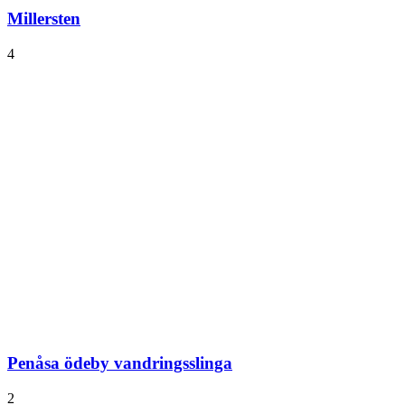
Millersten
4
Penåsa ödeby vandringsslinga
2