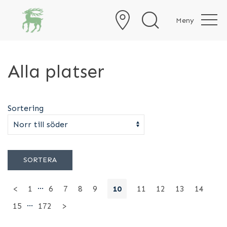
Meny
Alla platser
Sortering
SORTERA
…
<
1
6
7
8
9
10
11
12
13
14
…
15
172
>