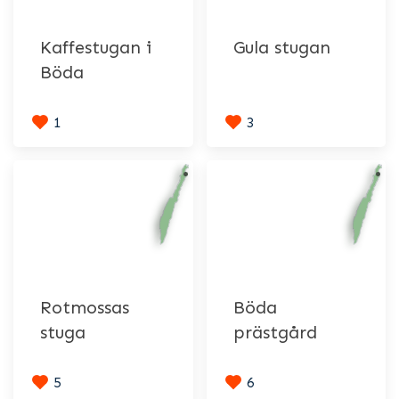
Kaffestugan i
Gula stugan
Böda
1
3
Rotmossas
Böda
stuga
prästgård
5
6