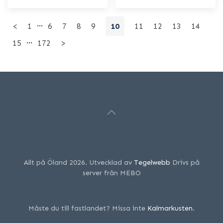
…
<
1
6
7
8
9
10
11
12
13
14
…
15
172
>
Allt på Öland 2026. Utvecklad av
Tegelwebb
Drivs på
server från MEBO
Måste du till fastlandet? Missa inte
Kalmarkusten
.