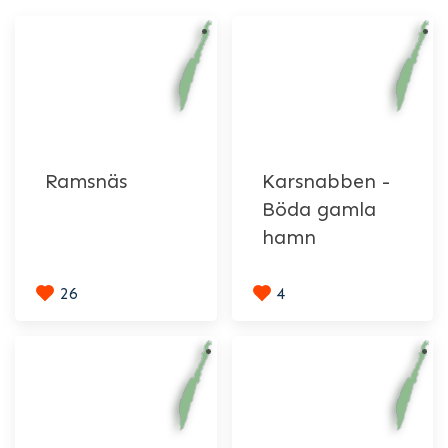
Ramsnäs
Karsnabben -
Böda gamla
hamn
26
4