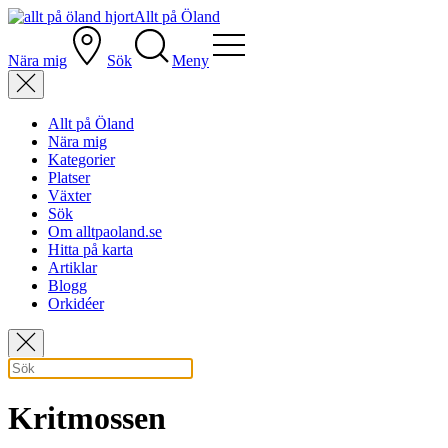
Allt på Öland
Nära mig
Sök
Meny
Allt på Öland
Nära mig
Kategorier
Platser
Växter
Sök
Om alltpaoland.se
Hitta på karta
Artiklar
Blogg
Orkidéer
Kritmossen