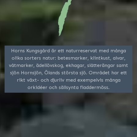
Horns Kungsgård är ett naturreservat med många
olika sorters natur: betesmarker, klintkust, alvar,
våtmarker, ädellövskog, ekhagar, slåtterängar samt
sjön Hornsjön, Ölands största sjö. Området har ett
rikt växt- och djurliv med exempelvis många
orkidéer och sällsynta fladdermöss.