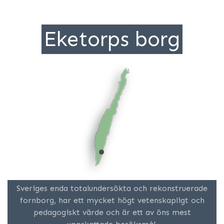
Eketorps borg
Sveriges enda totalundersökta och rekonstruerade
fornborg, har ett mycket högt vetenskapligt och
pedagogiskt värde och är ett av öns mest