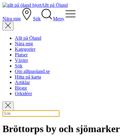
Allt på Öland
Nära mig
Sök
Meny
Allt på Öland
Nära mig
Kategorier
Platser
Växter
Sök
Om alltpaoland.se
Hitta på karta
Artiklar
Blogg
Orkidéer
Bröttorps by och sjömarker