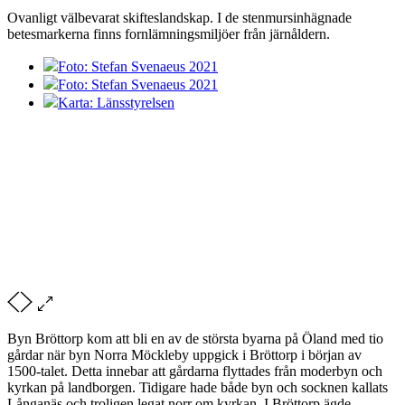
Ovanligt välbevarat skifteslandskap. I de stenmursinhägnade
betesmarkerna finns fornlämningsmiljöer från järnåldern.
Foto: Stefan Svenaeus 2021
Foto: Stefan Svenaeus 2021
Karta: Länsstyrelsen
Byn Bröttorp kom att bli en av de största byarna på Öland med tio
gårdar när byn Norra Möckleby uppgick i Bröttorp i början av
1500-talet. Detta innebar att gårdarna flyttades från moderbyn och
kyrkan på landborgen. Tidigare hade både byn och socknen kallats
Långanäs och troligen legat norr om kyrkan. I Bröttorp ägde