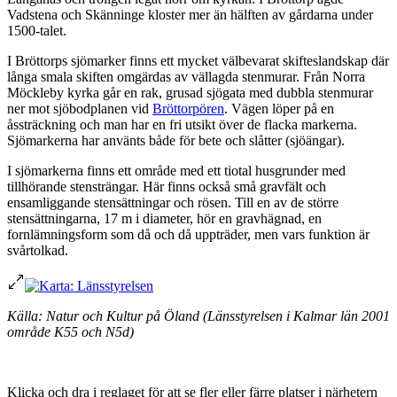
Vadstena och Skänninge kloster mer än hälften av gårdarna under
1500-talet.
I Bröttorps sjömarker finns ett mycket välbevarat skifteslandskap där
långa smala skiften omgärdas av vällagda stenmurar. Från Norra
Möckleby kyrka går en rak, grusad sjögata med dubbla stenmurar
ner mot sjöbodplanen vid
Bröttorpören
. Vägen löper på en
åssträckning och man har en fri utsikt över de flacka markerna.
Sjömarkerna har använts både för bete och slåtter (sjöängar).
I sjömarkerna finns ett område med ett tiotal husgrunder med
tillhörande stensträngar. Här finns också små gravfält och
ensamliggande stensättningar och rösen. Till en av de större
stensättningarna, 17 m i diameter, hör en gravhägnad, en
fornlämningsform som då och då uppträder, men vars funktion är
svårtolkad.
Källa: Natur och Kultur på Öland (Länsstyrelsen i Kalmar län 2001
område K55 och N5d)
Klicka och dra i reglaget för att se fler eller färre platser i närhetern