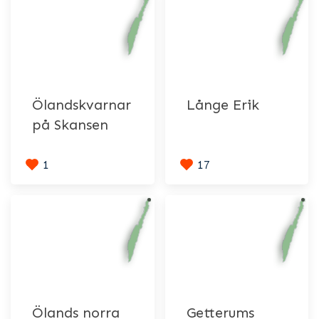
Ölandskvarnar
Långe Erik
på Skansen
1
17
Ölands norra
Getterums