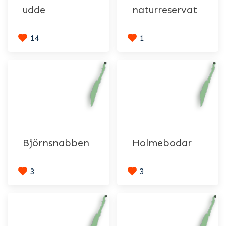
udde
naturreservat
14
1
Björnsnabben
Holmebodar
3
3