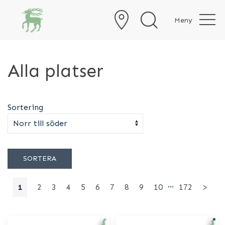
Meny
Alla platser
Sortering
SORTERA
…
1
2
3
4
5
6
7
8
9
10
172
>