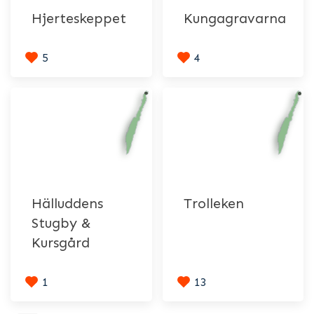
Hjerteskeppet
Kungagravarna
5
4
Hälluddens
Trolleken
Stugby &
Kursgård
1
13