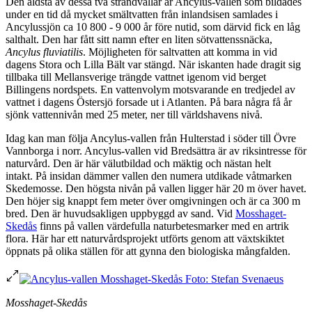
Den äldsta av dessa två strandvallar är Ancylus-vallen som bildades
under en tid då mycket smältvatten från inlandsisen samlades i
Ancylussjön ca 10 800 - 9 000 år före nutid, som därvid fick en låg
salthalt. Den har fått sitt namn efter en liten sötvattenssnäcka,
Ancylus fluviatilis
. Möjligheten för saltvatten att komma in vid
dagens Stora och Lilla Bält var stängd. När iskanten hade dragit sig
tillbaka till Mellansverige trängde vattnet igenom vid berget
Billingens nordspets. En vattenvolym motsvarande en tredjedel av
vattnet i dagens Östersjö forsade ut i Atlanten. På bara några få år
sjönk vattennivån med 25 meter, ner till världshavens nivå.
Idag kan man följa Ancylus-vallen från Hulterstad i söder till Övre
Vannborga i norr. Ancylus-vallen vid Bredsättra är av riksintresse för
naturvård. Den är här välutbildad och mäktig och nästan helt
intakt. På insidan dämmer vallen den numera utdikade våtmarken
Skedemosse. Den högsta nivån på vallen ligger här 20 m över havet.
Den höjer sig knappt fem meter över omgivningen och är ca 300 m
bred. Den är huvudsakligen uppbyggd av sand. Vid
Mosshaget-
Skedås
finns på vallen värdefulla naturbetesmarker med en artrik
flora. Här har ett naturvårdsprojekt utförts genom att växtskiktet
öppnats på olika ställen för att gynna den biologiska mångfalden.
Mosshaget-Skedås