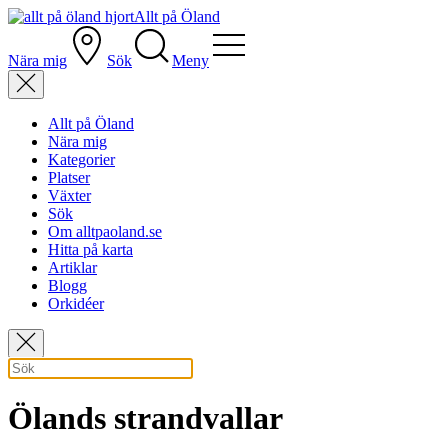
Allt på Öland
Nära mig
Sök
Meny
Allt på Öland
Nära mig
Kategorier
Platser
Växter
Sök
Om alltpaoland.se
Hitta på karta
Artiklar
Blogg
Orkidéer
Ölands strandvallar