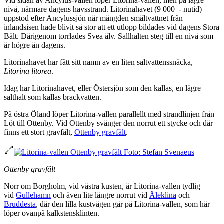
Vid sidan av Ancylus-vallen löper Litorina-vallen, men på lägre
nivå, närmare dagens havsstrand. Litorinahavet (9 000 - nutid)
uppstod efter Ancylussjön när mängden smältvattnet från
inlandsisen hade blivit så stor att ett utlopp bildades vid dagens Stora
Bält. Därigenom torrlades Svea älv. Sallhalten steg till en nivå som
är högre än dagens.
Litorinahavet har fått sitt namn av en liten saltvattenssnäcka,
Litorina litorea
.
Idag har Litorinahavet, eller Östersjön som den kallas, en lägre
salthalt som kallas brackvatten.
På östra Öland löper Litorina-vallen parallellt med strandlinjen från
Löt till Ottenby. Vid Ottenby svänger den norrut ett stycke och där
finns ett stort gravfält,
Ottenby gravfält
.
Ottenby gravfält
Norr om Borgholm, vid västra kusten, är Litorina-vallen tydlig
vid
Gullehamn
och även lite längre norrut vid
Äleklina
och
Bruddesta
, där den lilla kustvägen går på Litorina-vallen, som här
löper ovanpå kalkstensklinten.