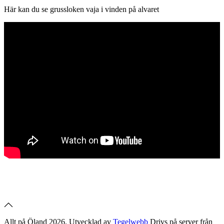
Här kan du se grussloken vaja i vinden på alvaret
Allt på Öland 2026. Utvecklad av
Tegelwebb
Drivs på server från