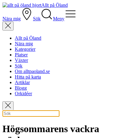
Allt på Öland
Nära mig
Sök
Meny
Allt på Öland
Nära mig
Kategorier
Platser
Växter
Sök
Om alltpaoland.se
Hitta på karta
Artiklar
Blogg
Orkidéer
Högsommarens vackra